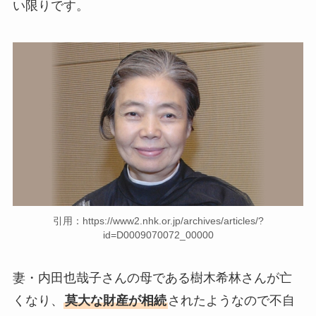
い限りです。
引用：https://www2.nhk.or.jp/archives/articles/?
id=D0009070072_00000
妻・内田也哉子さんの母である樹木希林さんが亡
くなり、
莫大な財産が相続
されたようなので不自