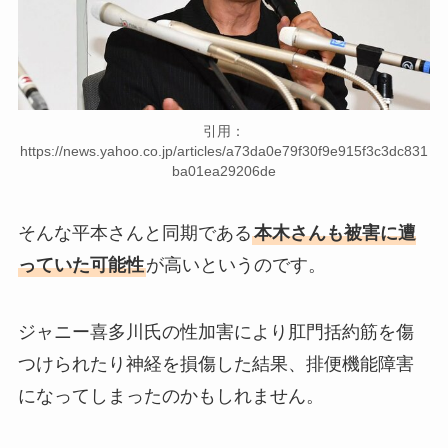
引用：
https://news.yahoo.co.jp/articles/a73da0e79f30f9e915f3c3dc831
ba01ea29206de
そんな平本さんと同期である
本木さんも被害に遭
っていた可能性
が高いというのです。
ジャニー喜多川氏の性加害により肛門括約筋を傷
つけられたり神経を損傷した結果、排便機能障害
になってしまったのかもしれません。