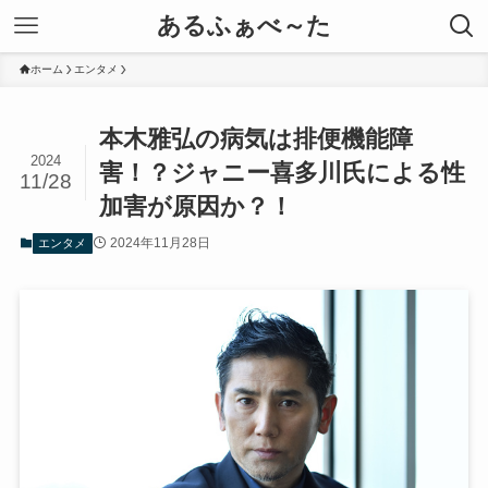
あるふぁべ～た
ホーム
エンタメ
本木雅弘の病気は排便機能障
2024
害！？ジャニー喜多川氏による性
11/28
加害が原因か？！
2024年11月28日
エンタメ