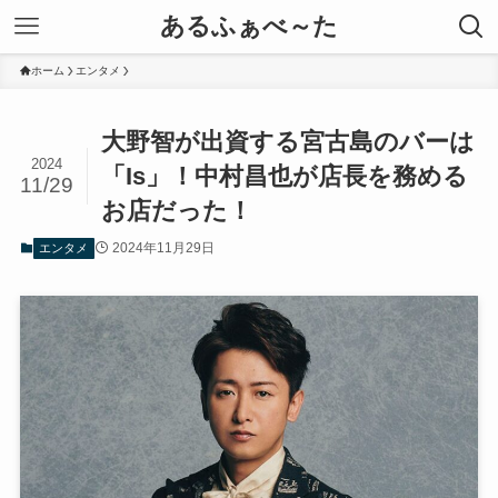
あるふぁべ～た
ホーム
エンタメ
大野智が出資する宮古島のバーは
2024
「Is」！中村昌也が店長を務める
11/29
お店だった！
2024年11月29日
エンタメ