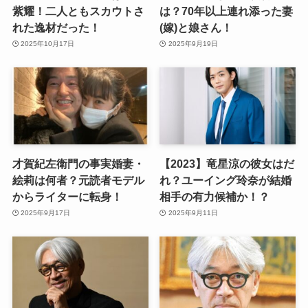
紫耀！二人ともスカウトさ
は？70年以上連れ添った妻
れた逸材だった！
(嫁)と娘さん！
2025年10月17日
2025年9月19日
才賀紀左衛門の事実婚妻・
【2023】竜星涼の彼女はだ
絵莉は何者？元読者モデル
れ？ユーイング玲奈が結婚
からライターに転身！
相手の有力候補か！？
2025年9月17日
2025年9月11日