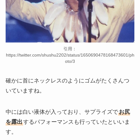
引用：
https://twitter.com/shushu2202/status/1650690478168473601/ph
oto/3
確かに首にネックレスのようにゴムがたくさんつ
いていますね。
中には白い液体が入っており、サプライズで
お尻
を露出
するパフォーマンスも行っていたといいま
す。