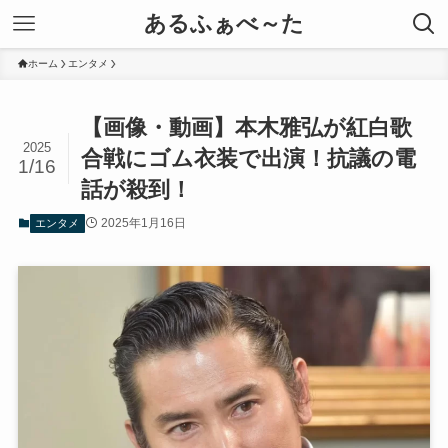
あるふぁべ～た
ホーム
エンタメ
【画像・動画】本木雅弘が紅白歌
2025
合戦にゴム衣装で出演！抗議の電
1/16
話が殺到！
2025年1月16日
エンタメ