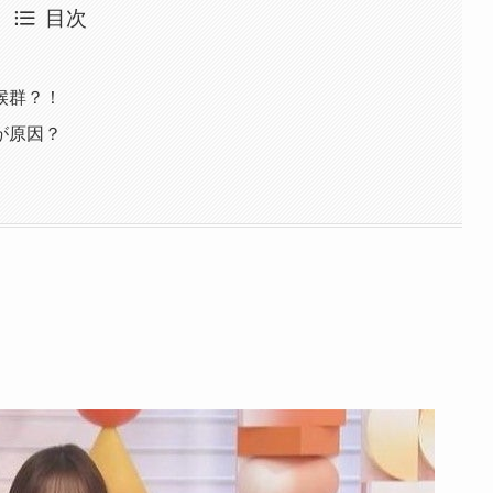
目次
候群？！
が原因？