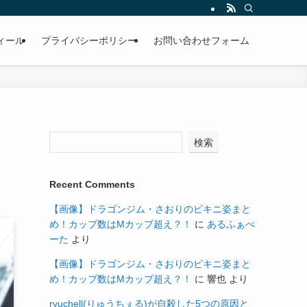
ィール
プライバシーポリシー
お問い合わせフォーム
検索
Recent Comments
【画像】ドラゴンジム・さおりのビキニ姿まと
め！カップ数はMカップ超え？！
に
あるふぁべ
ーた
より
【画像】ドラゴンジム・さおりのビキニ姿まと
め！カップ数はMカップ超え？！
に
響也
より
ryuchell(りゅうちぇる)が自殺した5つの原因と