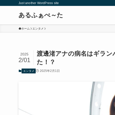
Just another WordPress site
あるふぁべ～た
ホーム
エンタメ
渡邊渚アナの病名はギランバ
2025
2/01
た！？
2025年2月1日
エンタメ