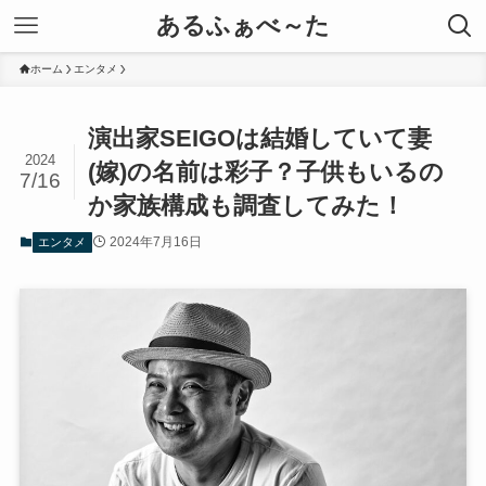
あるふぁべ～た
ホーム
エンタメ
演出家SEIGOは結婚していて妻
2024
(嫁)の名前は彩子？子供もいるの
7/16
か家族構成も調査してみた！
2024年7月16日
エンタメ