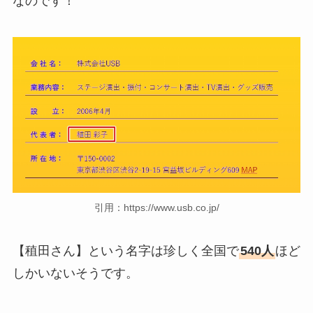
なのです！
引用：https://www.usb.co.jp/
【稙田さん】という名字は珍しく全国で
540人
ほど
しかいないそうです。