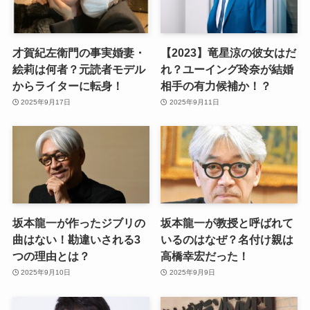
才賀紀左衛門の事実婚妻・
【2023】竜星涼の彼女はだ
絵莉は何者？元読者モデル
れ？ユーイング玲奈が結婚
からライターに転身！
相手の有力候補か！？
2025年9月17日
2025年9月11日
坂本龍一が作ったジブリの
坂本龍一が教授と呼ばれて
曲はない！勘違いされる3
いるのはなぜ？名付け親は
つの理由とは？
高橋幸宏だった！
2025年9月10日
2025年9月9日