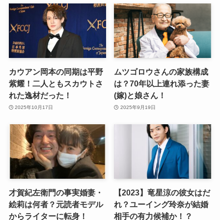
カウアン岡本の同期は平野
ムツゴロウさんの家族構成
紫耀！二人ともスカウトさ
は？70年以上連れ添った妻
れた逸材だった！
(嫁)と娘さん！
2025年10月17日
2025年9月19日
才賀紀左衛門の事実婚妻・
【2023】竜星涼の彼女はだ
絵莉は何者？元読者モデル
れ？ユーイング玲奈が結婚
からライターに転身！
相手の有力候補か！？