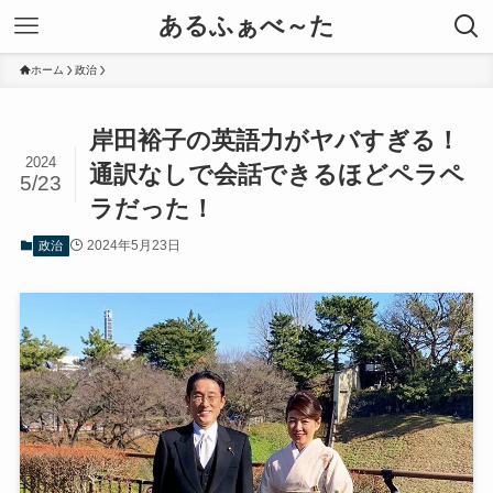
あるふぁべ～た
ホーム
政治
岸田裕子の英語力がヤバすぎる！
2024
通訳なしで会話できるほどペラペ
5/23
ラだった！
2024年5月23日
政治