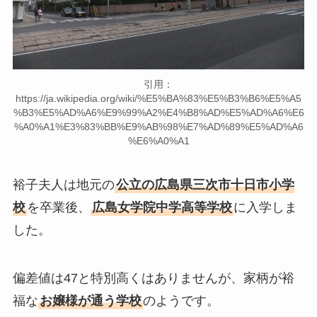
引用：
https://ja.wikipedia.org/wiki/%E5%BA%83%E5%B3%B6%E5%A5
%B3%E5%AD%A6%E9%99%A2%E4%B8%AD%E5%AD%A6%E6
%A0%A1%E3%83%BB%E9%AB%98%E7%AD%89%E5%AD%A6
%E6%A0%A1
裕子夫人は地元の
公立の広島県三次市十日市小学
校
を卒業後、
広島女学院中学高等学校
に入学しま
した。
偏差値は47と特別高くはありませんが、家柄が裕
福な
お嬢様が通う学校
のようです。