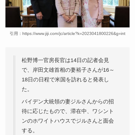
引用：https://www.jiji.com/jc/article?k=2023041800226&g=int
松野博一官房長官は14日の記者会見
で、岸田文雄首相の妻裕子さんが16～
18日の日程で米国を訪れると発表し
た。
バイデン大統領の妻ジルさんからの招
待に応じたもので、滞在中、ワシント
ンのホワイトハウスでジルさんと面会
する。