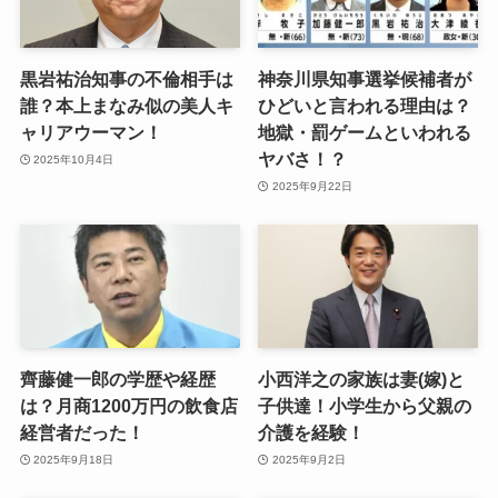
黒岩祐治知事の不倫相手は
神奈川県知事選挙候補者が
誰？本上まなみ似の美人キ
ひどいと言われる理由は？
ャリアウーマン！
地獄・罰ゲームといわれる
ヤバさ！？
2025年10月4日
2025年9月22日
齊藤健一郎の学歴や経歴
小西洋之の家族は妻(嫁)と
は？月商1200万円の飲食店
子供達！小学生から父親の
経営者だった！
介護を経験！
2025年9月18日
2025年9月2日