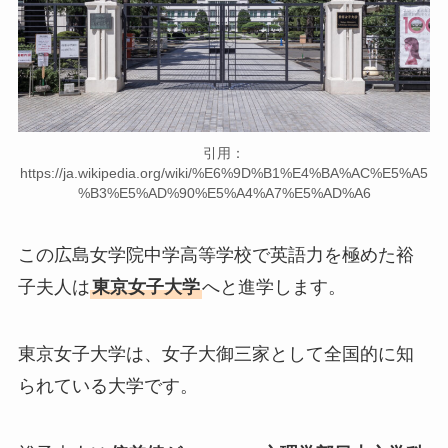
引用：
https://ja.wikipedia.org/wiki/%E6%9D%B1%E4%BA%AC%E5%A5
%B3%E5%AD%90%E5%A4%A7%E5%AD%A6
この広島女学院中学高等学校で英語力を極めた裕
子夫人は
東京女子大学
へと進学します。
東京女子大学は、女子大御三家として全国的に知
られている大学です。