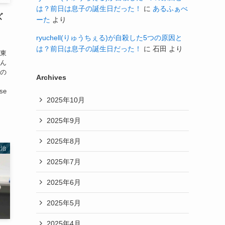
は？前日は息子の誕生日だった！
に
あるふぁべ
ズ
ーた
より
ryuchell(りゅうちぇる)が自殺した5つの原因と
は？前日は息子の誕生日だった！
に
石田
より
、東
さん
んの
Archives
ise
2025年10月
2025年9月
2025年8月
政治
2025年7月
2025年6月
2025年5月
2025年4月