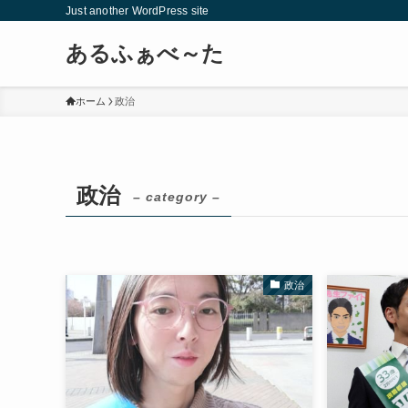
Just another WordPress site
あるふぁべ～た
ホーム
政治
政治
– category –
政治