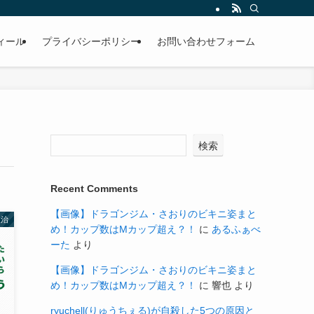
ィール
プライバシーポリシー
お問い合わせフォーム
検索
Recent Comments
【画像】ドラゴンジム・さおりのビキニ姿まと
政治
め！カップ数はMカップ超え？！
に
あるふぁべ
ーた
より
【画像】ドラゴンジム・さおりのビキニ姿まと
め！カップ数はMカップ超え？！
に
響也
より
ryuchell(りゅうちぇる)が自殺した5つの原因と