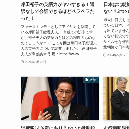
岸田裕子の英語力がヤバすぎる！通
日本は北朝
訳なしで会話できるほどペラペラだ
ない？3つ
った！
過去に何度も
ている日本。 
ファーストレディとしてアメリカを訪問して
は出ていませ
いる岸田裕子総理夫人。 単独での訪米です
くない状況です
が、裕子夫人の英語力とはどの程度のものな
サイルをなぜ
のでしょうか？ そこで今回は岸田裕子総理夫
北朝鮮が日本海
人の英語力について調査しました。 岸田裕子
夫人が単独訪米 引用：https://www.jij...
2024年5月17日
2024年5月23日
政治
消費税14％案にありえないと批判殺
走行距離課