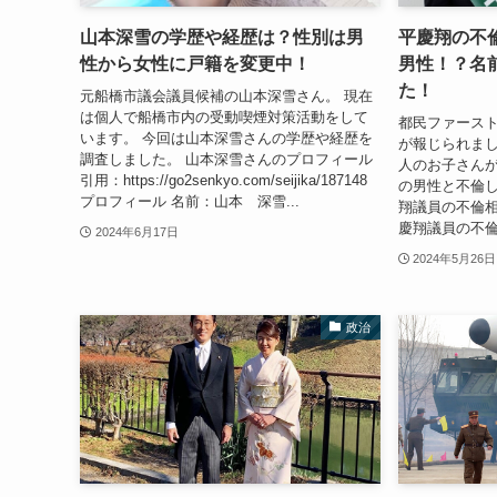
山本深雪の学歴や経歴は？性別は男
平慶翔の不
性から女性に戸籍を変更中！
男性！？名
た！
元船橋市議会議員候補の山本深雪さん。 現在
は個人で船橋市内の受動喫煙対策活動をして
都民ファース
います。 今回は山本深雪さんの学歴や経歴を
が報じられまし
調査しました。 山本深雪さんのプロフィール
人のお子さんが
引用：https://go2senkyo.com/seijika/187148
の男性と不倫し
プロフィール 名前：山本 深雪...
翔議員の不倫相
慶翔議員の不倫
2024年6月17日
2024年5月26日
政治