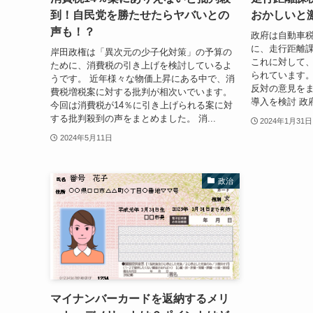
到！自民党を勝たせたらヤバいとの
おかしいと
声も！？
政府は自動車
に、走行距離
岸田政権は「異次元の少子化対策」の予算の
これに対して、
ために、消費税の引き上げを検討しているよ
られています。
うです。 近年様々な物価上昇にある中で、消
反対の意見をま
費税増税案に対する批判が相次いでいます。
導入を検討 政
今回は消費税が14％に引き上げられる案に対
する批判殺到の声をまとめました。 消...
2024年1月31日
2024年5月11日
政治
マイナンバーカードを返納するメリ