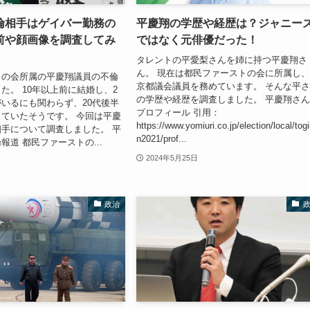
倫相手はゲイバー勤務の
平慶翔の学歴や経歴は？ジャニー
前や顔画像を調査してみ
ではなく元俳優だった！
タレントの平愛梨さんを姉に持つ平慶翔さ
ん。 現在は都民ファーストの会に所属し
トの会所属の平慶翔議員の不倫
京都議会議員を務めています。 そんな平
た。 10年以上前に結婚し、2
の学歴や経歴を調査しました。 平慶翔さ
いるにも関わらず、20代後半
プロフィール 引用：
ていたそうです。 今回は平慶
https://www.yomiuri.co.jp/election/local/tog
手について調査しました。 平
n2021/prof...
報道 都民ファーストの...
2024年5月25日
政治