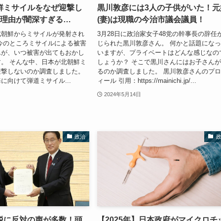
鮮ミサイルをなぜ迎撃し
黒川敦彦には3人の子供がいた！元
の理由が闇深すぎる…
(妻)は現職の今治市議会議員！
北朝鮮からミサイルが発射され
3月28日に政治家女子48党の幹事長の辞任
今のところミサイルによる被害
じられた黒川敦彦さん。 何かと話題にな
んが、いつ被害が出てもおかし
いますが、プライベートはどんな感じなの
。 そんな中、日本が北朝鮮ミ
しょうか？ そこで黒川さんにはお子さん
迎撃しないのか調査しました。
るのか調査しました。 黒川敦彦さんのプ
に向けて弾道ミサイル...
ィール 引用：https://mainichi.jp/...
2024年5月14日
政治
税に反対の声が多数！頭
【2025年】日本政府がマイクロチ