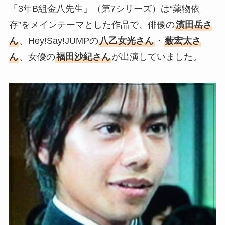
「3年B組金八先生」（第7シリーズ）は“薬物依
存”をメインテーマとした作品で、俳優の
濱田岳さ
ん
、Hey!Say!JUMPの
八乙女光さん
・
薮宏太さ
ん
、女優の
福田沙紀さん
が出演していました。