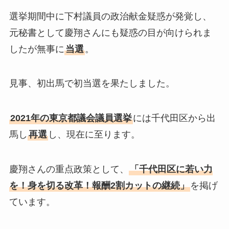
選挙期間中に下村議員の政治献金疑惑が発覚し、
元秘書として慶翔さんにも疑惑の目が向けられま
したが無事に
当選
。
見事、初出馬で初当選を果たしました。
2021年の東京都議会議員選挙
には千代田区から出
馬し
再選
し、現在に至ります。
慶翔さんの重点政策として、
「千代田区に若い力
を！身を切る改革！報酬2割カットの継続」
を掲げ
ています。