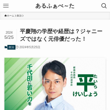
あるふぁべ～た
ホーム
政治
平慶翔の学歴や経歴は？ジャニー
2024
5/25
ズではなく元俳優だった！
2024年5月25日
政治