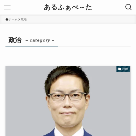
あるふぁべ～た
ホーム
政治
政治
– category –
政治