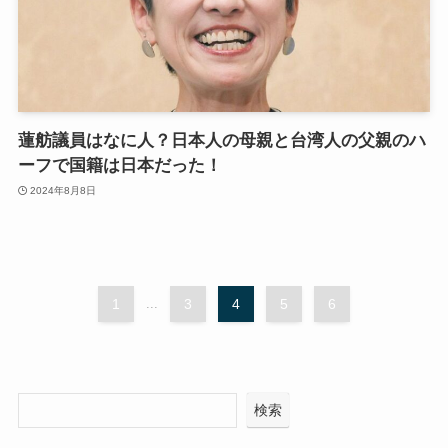
蓮舫議員はなに人？日本人の母親と台湾人の父親のハ
ーフで国籍は日本だった！
2024年8月8日
1
...
3
4
5
6
検索