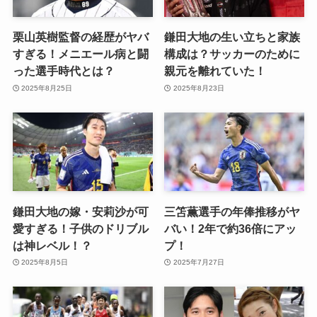
栗山英樹監督の経歴がヤバ
鎌田大地の生い立ちと家族
すぎる！メニエール病と闘
構成は？サッカーのために
った選手時代とは？
親元を離れていた！
2025年8月25日
2025年8月23日
鎌田大地の嫁・安莉沙が可
三笘薫選手の年俸推移がヤ
愛すぎる！子供のドリブル
バい！2年で約36倍にアッ
は神レベル！？
プ！
2025年8月5日
2025年7月27日