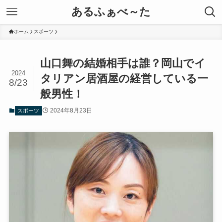
あるふぁべ～た
ホーム
スポーツ
山口舞の結婚相手は誰？岡山でイ
2024
タリアン居酒屋の経営している一
8/23
般男性！
2024年8月23日
スポーツ