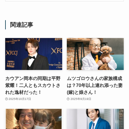
関連記事
カウアン岡本の同期は平野
ムツゴロウさんの家族構成
紫耀！二人ともスカウトさ
は？70年以上連れ添った妻
れた逸材だった！
(嫁)と娘さん！
2025年10月17日
2025年9月19日