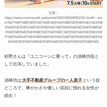
引用：
https://www.cinemacafe.net/article/2022/08/09/80226.html#:~:tex
t=%E7%8F%BE%E5%9C%A8%E6%94%BE%E9%80%81%E4%B
8%AD%E3%81%AE%E3%80%8C%E3%83%A6%E3%83%8B%E
3%82%B3%E3%83%BC%E3%83%B3,%E3%81%84%E3%81%8
F%E5%A4%A7%E4%BA%BA%E3%81%AE%E9%9D%92%E6%9
8%A5%E3%83%89%E3%83%A9%E3%83%9E%E3%80%82
杉野さんは『ユニコーンに乗って』の須崎功役と
して出演していました。
須崎功は
大手不動産グループの一人息子
という役
どころで、爽やかさや優しい笑顔に惚れる女性が
続出！