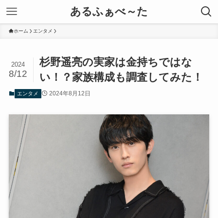
あるふぁべ～た
ホーム
エンタメ
杉野遥亮の実家は金持ちではな
2024
8/12
い！？家族構成も調査してみた！
2024年8月12日
エンタメ