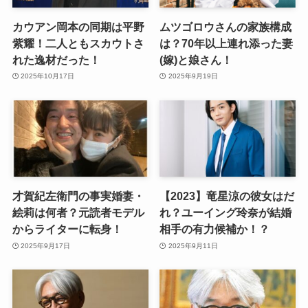
カウアン岡本の同期は平野
ムツゴロウさんの家族構成
紫耀！二人ともスカウトさ
は？70年以上連れ添った妻
れた逸材だった！
(嫁)と娘さん！
2025年10月17日
2025年9月19日
才賀紀左衛門の事実婚妻・
【2023】竜星涼の彼女はだ
絵莉は何者？元読者モデル
れ？ユーイング玲奈が結婚
からライターに転身！
相手の有力候補か！？
2025年9月17日
2025年9月11日