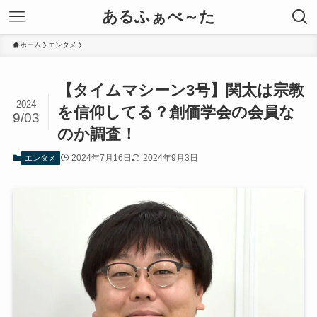
あるふぁべ～た
ホーム
エンタメ
【タイムマシーン3号】関太は宗教
2024
を信仰してる？創価学会の会員な
9/03
のか調査！
2024年7月16日
2024年9月3日
エンタメ