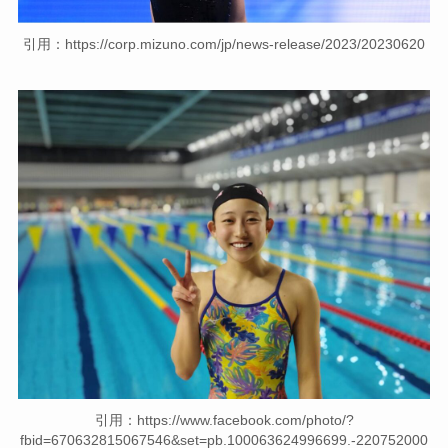
引用：https://corp.mizuno.com/jp/news-release/2023/20230620
引用：https://www.facebook.com/photo/?
fbid=670632815067546&set=pb.100063624996699.-220752000