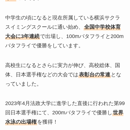
中学生の頃になると現在所属している横浜サクラ
スイミングスクールに通い始め、
全国中学校体育
大会に3年連続
で出場し、100mバタフライと200m
バタフライで優勝をしています。
高校生になるとさらに実力が伸び、高校総体、国
体、日本選手権などの大会では
表彰台の常連
とな
っていました。
2023年4月法政大学に進学した直後に行われた第99
回日本選手権にて、200mバタフライで優勝し
世界
水泳の出場権
を獲得！