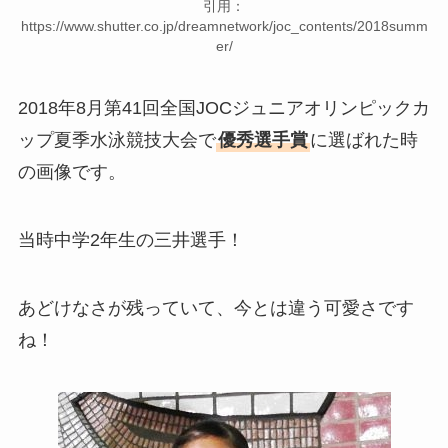
引用：
https://www.shutter.co.jp/dreamnetwork/joc_contents/2018summ
er/
2018年8月第41回全国JOCジュニアオリンピックカ
ップ夏季水泳競技大会で
優秀選手賞
に選ばれた時
の画像です。
当時中学2年生の三井選手！
あどけなさが残っていて、今とは違う可愛さです
ね！