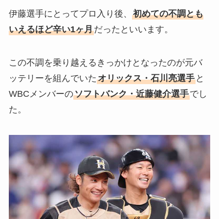
伊藤選手にとってプロ入り後、
初めての不調とも
いえるほど辛い1ヶ月
だったといいます。
この不調を乗り越えるきっかけとなったのが元バ
ッテリーを組んでいた
オリックス・石川亮選手
と
WBCメンバーの
ソフトバンク・近藤健介選手
でし
た。