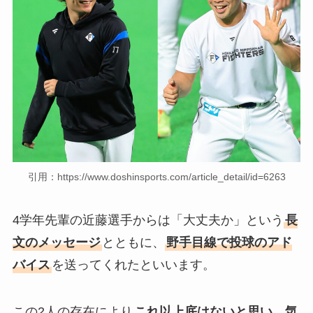
引用：https://www.doshinsports.com/article_detail/id=6263
4学年先輩の近藤選手からは「大丈夫か」という
長
文のメッセージ
とともに、
野手目線で投球のアド
バイス
を送ってくれたといいます。
この2人の存在により
これ以上底はないと思い、気