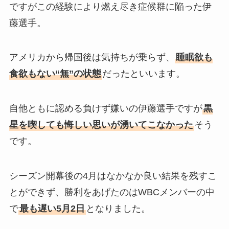
ですがこの経験により燃え尽き症候群に陥った伊
藤選手。
アメリカから帰国後は気持ちが乗らず、
睡眠欲も
食欲もない“無”の状態
だったといいます。
自他ともに認める負けず嫌いの伊藤選手ですが
黒
星を喫しても悔しい思いが湧いてこなかった
そう
です。
シーズン開幕後の4月はなかなか良い結果を残すこ
とができず、勝利をあげたのはWBCメンバーの中
で
最も遅い5月2日
となりました。