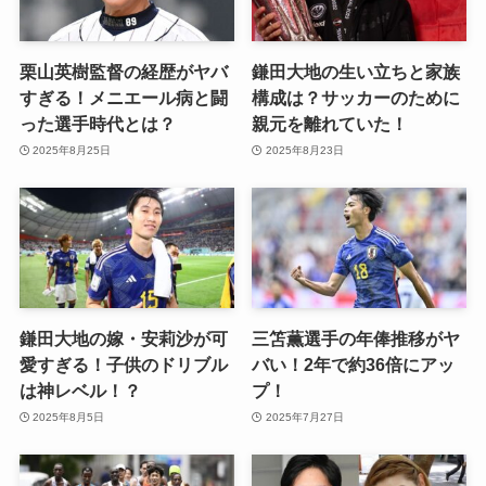
栗山英樹監督の経歴がヤバ
鎌田大地の生い立ちと家族
すぎる！メニエール病と闘
構成は？サッカーのために
った選手時代とは？
親元を離れていた！
2025年8月25日
2025年8月23日
鎌田大地の嫁・安莉沙が可
三笘薫選手の年俸推移がヤ
愛すぎる！子供のドリブル
バい！2年で約36倍にアッ
は神レベル！？
プ！
2025年8月5日
2025年7月27日