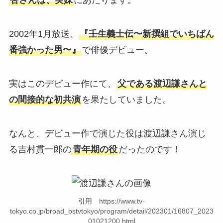
杏さんは、実妹
にあたります。
2002年1月放送、
『壬生義士伝〜新撰組でいちばん
番強かった男〜』
で俳優デビュー。
実はこのデビュー作にて、
父である渡辺謙さんと
の間接的な初共演
を果たしていました。
なんと、デビュー作で演じた役は渡辺謙さん演じ
る吉村貫一郎の
青年期の役
だったのです！
引用 https://www.tv-
tokyo.co.jp/broad_bstvtokyo/program/detail/202301/16807_2023
01021200.html