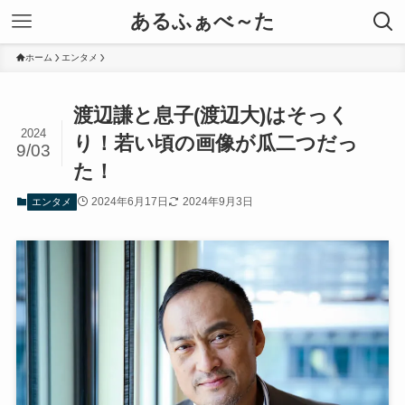
あるふぁべ～た
ホーム
エンタメ
渡辺謙と息子(渡辺大)はそっく
2024
り！若い頃の画像が瓜二つだっ
9/03
た！
2024年6月17日
2024年9月3日
エンタメ