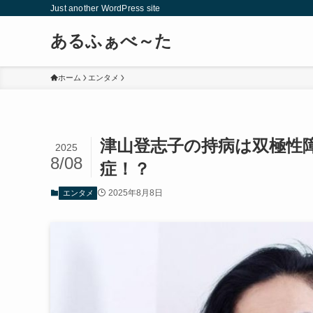
Just another WordPress site
あるふぁべ～た
ホーム
エンタメ
津山登志子の持病は双極性
2025
8/08
症！？
2025年8月8日
エンタメ