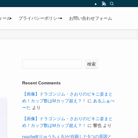
ィール
プライバシーポリシー
お問い合わせフォーム
検索
Recent Comments
【画像】ドラゴンジム・さおりのビキニ姿まと
め！カップ数はMカップ超え？！
に
あるふぁべ
ーた
より
【画像】ドラゴンジム・さおりのビキニ姿まと
め！カップ数はMカップ超え？！
に
響也
より
ryuchell(りゅうちぇる)が自殺した5つの原因と