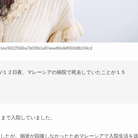
icles/6922556ba7b035b1a87eeed6fe9df093d8b104cd
が１２日夜、マレーシアの病院で死去していたことが１５
月まで入院していました。
ましたが、病状が回復しなかったためマレーシアで入院生活を