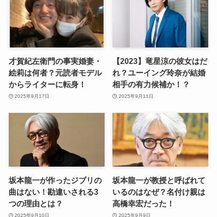
才賀紀左衛門の事実婚妻・
【2023】竜星涼の彼女はだ
絵莉は何者？元読者モデル
れ？ユーイング玲奈が結婚
からライターに転身！
相手の有力候補か！？
2025年9月17日
2025年9月11日
坂本龍一が作ったジブリの
坂本龍一が教授と呼ばれて
曲はない！勘違いされる3
いるのはなぜ？名付け親は
つの理由とは？
高橋幸宏だった！
2025年9月10日
2025年9月9日