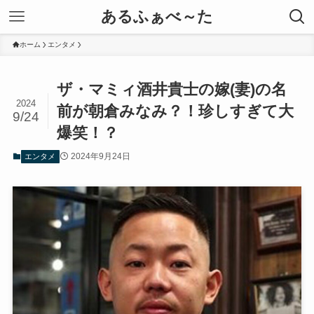
あるふぁべ～た
ホーム
エンタメ
ザ・マミィ酒井貴士の嫁(妻)の名
2024
前が朝倉みなみ？！珍しすぎて大
9/24
爆笑！？
2024年9月24日
エンタメ