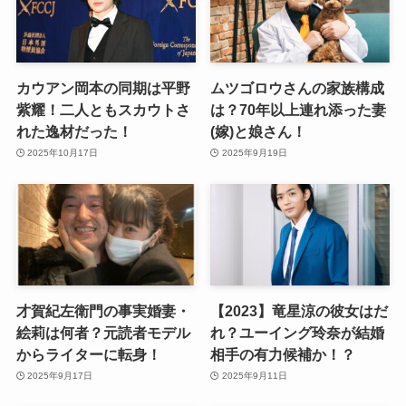
カウアン岡本の同期は平野
ムツゴロウさんの家族構成
紫耀！二人ともスカウトさ
は？70年以上連れ添った妻
れた逸材だった！
(嫁)と娘さん！
2025年10月17日
2025年9月19日
才賀紀左衛門の事実婚妻・
【2023】竜星涼の彼女はだ
絵莉は何者？元読者モデル
れ？ユーイング玲奈が結婚
からライターに転身！
相手の有力候補か！？
2025年9月17日
2025年9月11日