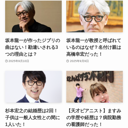
坂本龍一が作ったジブリの
坂本龍一が教授と呼ばれて
曲はない！勘違いされる3
いるのはなぜ？名付け親は
つの理由とは？
高橋幸宏だった！
2025年9月10日
2025年9月9日
杉本宏之の結婚歴は2回！
【天才ピアニスト】ますみ
子供は一般人女性との間に
の学歴や経歴は？病院勤務
1人いた！
の看護師だった！