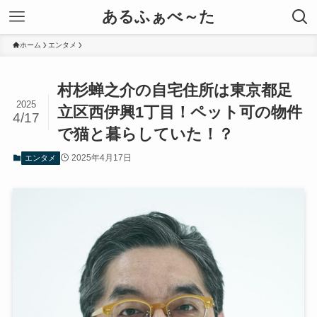
あるふぁべ～た
ホーム
エンタメ
村杉蝉之介の自宅住所は東京都足
2025
立区西伊興1丁目！ペット可の物件
4/17
で猫と暮らしていた！？
2025年4月17日
エンタメ