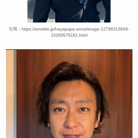
引用：https://ameblo.jp/hayapapa-anna/image-12798313649-
15269575161.html