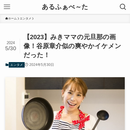
あるふぁべ～た
ホーム
エンタメ
【2023】みきママの元旦那の画
2024
像！谷原章介似の爽やかイケメン
5/30
だった！
2024年5月30日
エンタメ