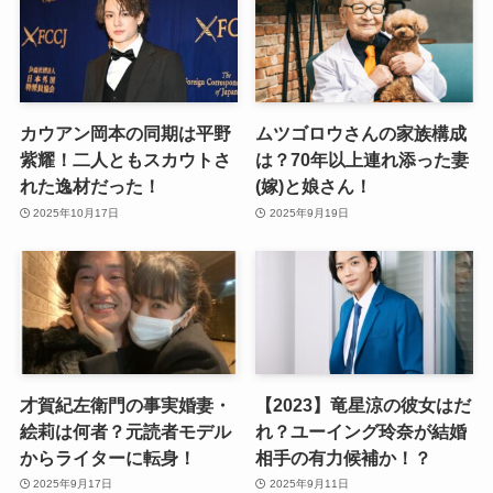
カウアン岡本の同期は平野
ムツゴロウさんの家族構成
紫耀！二人ともスカウトさ
は？70年以上連れ添った妻
れた逸材だった！
(嫁)と娘さん！
2025年10月17日
2025年9月19日
才賀紀左衛門の事実婚妻・
【2023】竜星涼の彼女はだ
絵莉は何者？元読者モデル
れ？ユーイング玲奈が結婚
からライターに転身！
相手の有力候補か！？
2025年9月17日
2025年9月11日