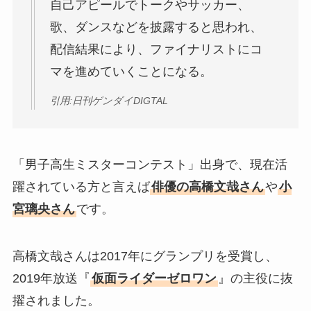
自己アピールでトークやサッカー、
歌、ダンスなどを披露すると思われ、
配信結果により、ファイナリストにコ
マを進めていくことになる。
引用:日刊ゲンダイDIGTAL
「男子高生ミスターコンテスト」出身で、現在活
躍されている方と言えば
俳優の高橋文哉さん
や
小
宮璃央さん
です。
高橋文哉さんは2017年にグランプリを受賞し、
2019年放送『
仮面ライダーゼロワン
』の主役に抜
擢されました。