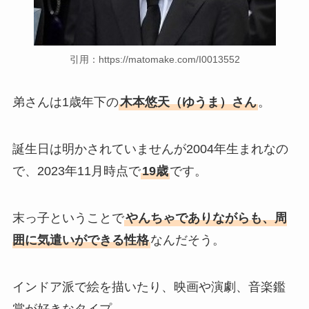
引用：https://matomake.com/I0013552
弟さんは1歳年下の
木本悠天（ゆうま）さん
。
誕生日は明かされていませんが2004年生まれなの
で、2023年11月時点で
19歳
です。
末っ子ということで
やんちゃでありながらも、周
囲に気遣いができる性格
なんだそう。
インドア派で絵を描いたり、映画や演劇、音楽鑑
賞が好きなタイプ。