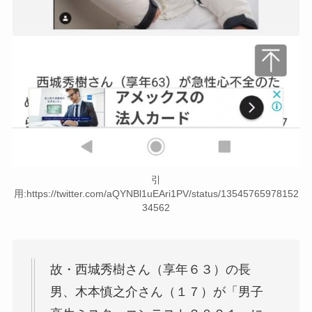
引
用:https://twitter.com/aQYNBl1uEAri1PV/status/13545765978152
34562
故・西城秀樹さん（享年６３）の長
男、木本慎之介さん（１７）が「男子