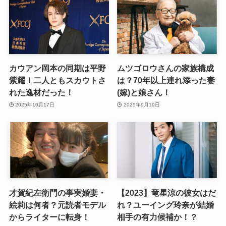
カウアン岡本の同期は平野
ムツゴロウさんの家族構成
紫耀！二人ともスカウトさ
は？70年以上連れ添った妻
れた逸材だった！
(嫁)と娘さん！
2025年10月17日
2025年9月19日
才賀紀左衛門の事実婚妻・
【2023】竜星涼の彼女はだ
絵莉は何者？元読者モデル
れ？ユーイング玲奈が結婚
からライターに転身！
相手の有力候補か！？