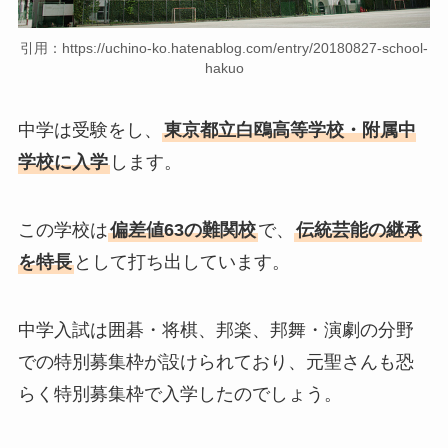
引用：https://uchino-ko.hatenablog.com/entry/20180827-school-
hakuo
中学は受験をし、
東京都立白鴎高等学校・附属中
学校に入学
します。
この学校は
偏差値63の難関校
で、
伝統芸能の継承
を特長
として打ち出しています。
中学入試は囲碁・将棋、邦楽、邦舞・演劇の分野
での特別募集枠が設けられており、元聖さんも恐
らく特別募集枠で入学したのでしょう。