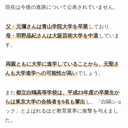
現在は今後の進路について公表されていません。
父・元彌さんは青山学院大学を卒業
しており、
母・羽野晶紀さんは大阪芸術大学を中退
していま
す。
両親ともに大学に進学していることから、元聖さ
んも大学進学への可能性が高い
でしょう。
また
都立白鴎高等学校は、平成23年度の卒業生か
らは東京大学の合格者を5名も輩出
し、「白鷗ショ
ック」とよばれるほど教育業界に衝撃を与えまし
た。