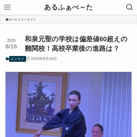
あるふぁべ～た
ホーム
エンタメ
和泉元聖の学校は偏差値60超えの
2025
8/16
難関校！高校卒業後の進路は？
2025年8月16日
エンタメ