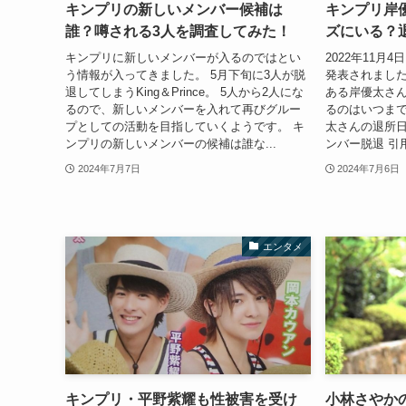
キンプリの新しいメンバー候補は
キンプリ岸
誰？噂される3人を調査してみた！
ズにいる？退
キンプリに新しいメンバーが入るのではとい
2022年11月
う情報が入ってきました。 5月下旬に3人が脱
発表されました
退してしまうKing＆Prince。 5人から2人にな
ある岸優太さ
るので、新しいメンバーを入れて再びグルー
るのはいつまで
プとしての活動を目指していくようです。 キ
太さんの退所日
ンプリの新しいメンバーの候補は誰な...
ンバー脱退 引用：ht
2024年7月7日
2024年7月6日
エンタメ
キンプリ・平野紫耀も性被害を受け
小林さやか