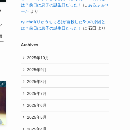
は？前日は息子の誕生日だった！
に
あるふぁべ
ら
ーた
より
ryuchell(りゅうちぇる)が自殺した5つの原因と
ィ
は？前日は息子の誕生日だった！
に
石田
より
親
督
嶋一
Archives
。
2025年10月
2025年9月
2025年8月
タメ
2025年7月
2025年6月
2025年5月
2025年4月