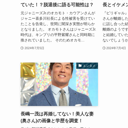
ていた！？脱退後に語る可能性は？
長とイケメ
元ジャニーズJr.のオカモト・カウアンさんが
『ビリギャル
ジャニー喜多川社長による性被害を受けてい
さんが離婚した
たことを告発し、世間に闇深き実態が明らか
に話し合った
となりました。 オカモトさんはジャニーズJr.
離婚のようです
時代は、キンプリの平野紫耀さんと同時期に
と結婚してい
推されていました。 そのためオカモ...
ないでしょうか
2024年7月5日
2024年7月4日
エンタメ
長嶋一茂は再婚してない！美人な妻
(奥さん)の画像と学歴を調査！