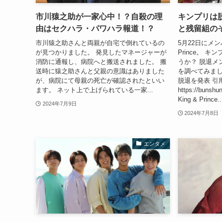
市川猿之助が一家心中！？自殺の理
キンプリは
由はセクハラ・パワハラ報道！？
と残留組の
市川猿之助さんと両親が自宅で倒れているの
5月22日にメン
が見つかりました。 発見したマネージャーが
Prince。 
消防に通報し、病院へと搬送されました。 搬
うか？ 脱退メ
送時に猿之助さんと父親の意識はありました
を調べてみまし
が、病院にて母親の死亡が確認されたといい
脱退を発表 引
ます。 ネット上で上げられている一家...
https://bunshu
King & Prince..
2024年7月9日
2024年7月8日
エンタメ