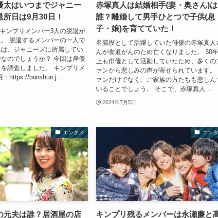
優太はいつまでジャニー
赤塚真人は結婚相手(妻・奥さん)は
所日は9月30日！
誰？離婚して男手ひとつで子供(息
子・娘)を育てていた！
4日キンプリメンバー3人の脱退が
。 脱退するメンバーの一人で
名脇役として活躍していた俳優の赤塚真人
んは、ジャニーズに所属してい
んが食道がんのため亡くなりました。 50
なのでしょうか？ 今回は岸優
上も俳優として活動していたため、多くの
を調査しました。 キンプリメ
ァンから悲しみの声が寄せられています。
tps://bunshun.j...
ァンだけでなく、ご家族の方たちも悲しん
いることでしょう。 そこで、赤塚真人...
2024年7月5日
エンタメ
エン
の元夫は誰？居酒屋の店
キンプリ残るメンバーは永瀬廉と