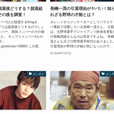
脱退後どうする？脱退組
長嶋一茂の引退理由がヤバい！知
その後を調査！
れざる野球の才能とは？
バー3人が脱退するKing＆
タレントやコメンテーターとしてバラエテ
キンプリは脱退後どうするのでしょ
ー番組で活躍している長嶋一茂さん。 父
ンバー、残留メンバーのその後
は、元野球選手でジャイアンツ終身名誉監
た。 キンプリメンバー3人の
の長嶋茂雄さんなのは有名ですよね。 長
用：
茂さんも元プロ野球選手時代がありました
n.jp/articles/-/58863 この度、
引退理由や野球の才能が気になったので...
.
2024年7月7日
エンタメ
エン