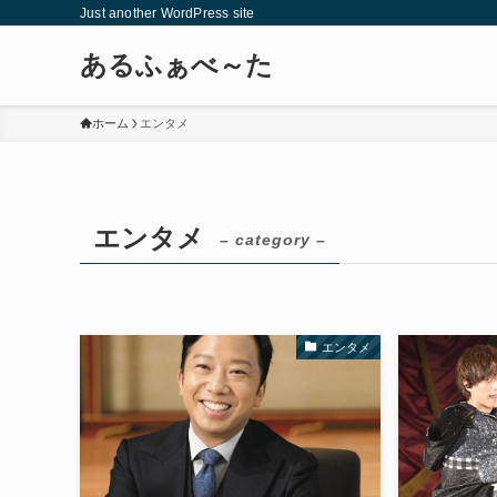
Just another WordPress site
あるふぁべ～た
ホーム
エンタメ
エンタメ
– category –
エンタメ