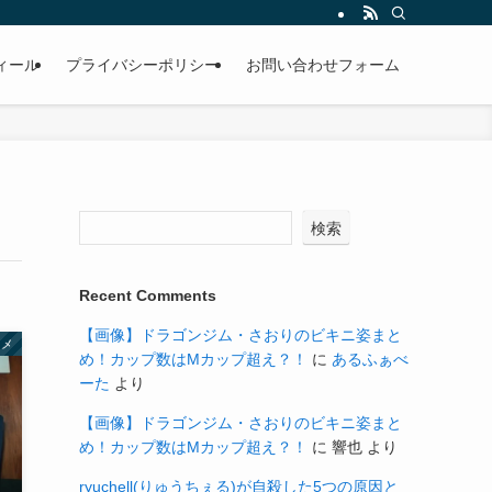
ィール
プライバシーポリシー
お問い合わせフォーム
検索
Recent Comments
【画像】ドラゴンジム・さおりのビキニ姿まと
タメ
め！カップ数はMカップ超え？！
に
あるふぁべ
ーた
より
【画像】ドラゴンジム・さおりのビキニ姿まと
め！カップ数はMカップ超え？！
に
響也
より
ryuchell(りゅうちぇる)が自殺した5つの原因と