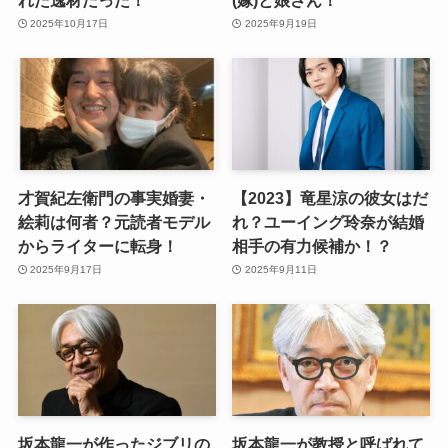
2025年10月17日
2025年9月19日
才賀紀左衛門の事実婚妻・
【2023】竜星涼の彼女はだ
絵莉は何者？元読者モデル
れ？ユーイング玲奈が結婚
からライターに転身！
相手の有力候補か！？
2025年9月17日
2025年9月11日
坂本龍一が作ったジブリの
坂本龍一が教授と呼ばれて