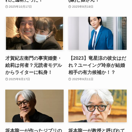
2025年10月17日
2025年9月19日
才賀紀左衛門の事実婚妻・
【2023】竜星涼の彼女はだ
絵莉は何者？元読者モデル
れ？ユーイング玲奈が結婚
からライターに転身！
相手の有力候補か！？
2025年9月17日
2025年9月11日
坂本龍一が作ったジブリの
坂本龍一が教授と呼ばれて