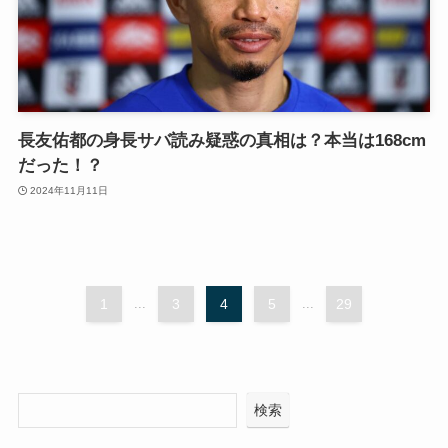
長友佑都の身長サバ読み疑惑の真相は？本当は168cm
だった！？
2024年11月11日
1
...
3
4
5
...
29
検索