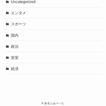
Uncategorized
エンタメ
スポーツ
国内
政治
皇室
経済
©
あるふぁべ～た.